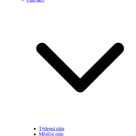
Týdenní plán
Měsíční plán