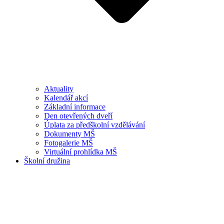
Aktuality
Kalendář akcí
Základní informace
Den otevřených dveří
Úplata za předškolní vzdělávání
Dokumenty MŠ
Fotogalerie MŠ
Virtuální prohlídka MŠ
Školní družina