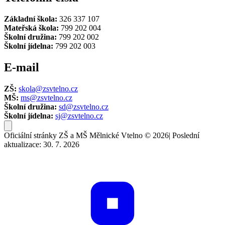
Základní škola:
326 337 107
Mateřská škola:
799 202 004
Školní družina:
799 202 002
Školní jídelna:
799 202 003
E-mail
ZŠ:
skola@zsvtelno.cz
MŠ:
ms@zsvtelno.cz
Školní družina:
sd@zsvtelno.cz
Školní jídelna:
sj@zsvtelno.cz
Oficiální stránky ZŠ a MŠ Mělnické Vtelno © 2026
|
Poslední
aktualizace: 30. 7. 2026