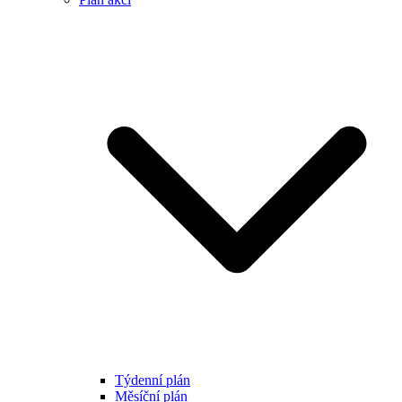
Týdenní plán
Měsíční plán