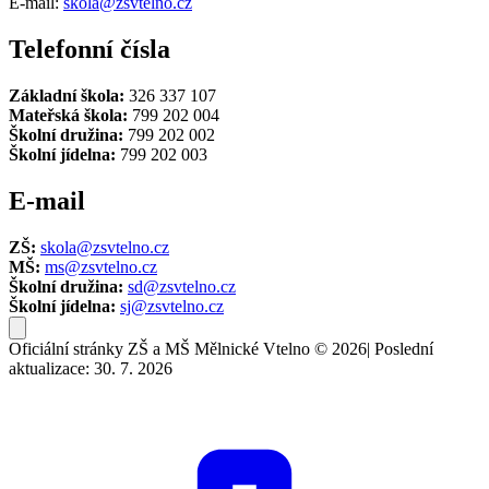
E-mail:
skola@zsvtelno.cz
Telefonní čísla
Základní škola:
326 337 107
Mateřská škola:
799 202 004
Školní družina:
799 202 002
Školní jídelna:
799 202 003
E-mail
ZŠ:
skola@zsvtelno.cz
MŠ:
ms@zsvtelno.cz
Školní družina:
sd@zsvtelno.cz
Školní jídelna:
sj@zsvtelno.cz
Oficiální stránky ZŠ a MŠ Mělnické Vtelno © 2026
|
Poslední
aktualizace: 30. 7. 2026