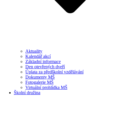
Aktuality
Kalendář akcí
Základní informace
Den otevřených dveří
Úplata za předškolní vzdělávání
Dokumenty MŠ
Fotogalerie MŠ
Virtuální prohlídka MŠ
Školní družina