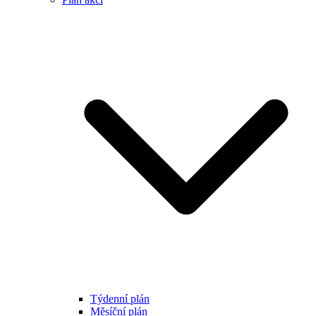
Týdenní plán
Měsíční plán