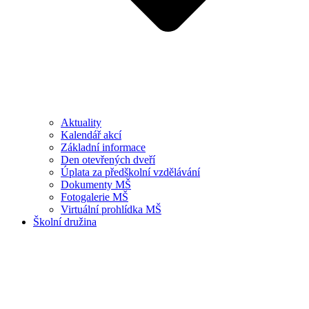
Aktuality
Kalendář akcí
Základní informace
Den otevřených dveří
Úplata za předškolní vzdělávání
Dokumenty MŠ
Fotogalerie MŠ
Virtuální prohlídka MŠ
Školní družina