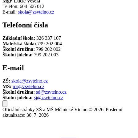
Mgr. Lucie Veselá
Telefon: 604 506 012
E-mail:
skola@zsvtelno.cz
Telefonní čísla
Základní škola:
326 337 107
Mateřská škola:
799 202 004
Školní družina:
799 202 002
Školní jídelna:
799 202 003
E-mail
ZŠ:
skola@zsvtelno.cz
MŠ:
ms@zsvtelno.cz
Školní družina:
sd@zsvtelno.cz
Školní jídelna:
sj@zsvtelno.cz
Oficiální stránky ZŠ a MŠ Mělnické Vtelno © 2026
|
Poslední
aktualizace: 30. 7. 2026