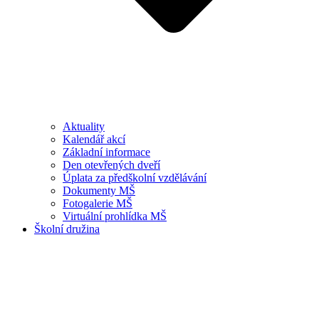
Aktuality
Kalendář akcí
Základní informace
Den otevřených dveří
Úplata za předškolní vzdělávání
Dokumenty MŠ
Fotogalerie MŠ
Virtuální prohlídka MŠ
Školní družina