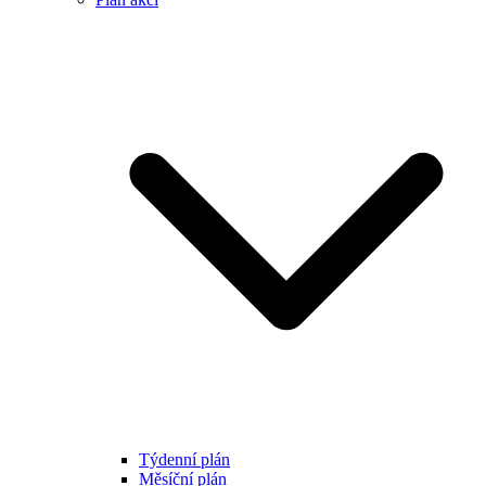
Týdenní plán
Měsíční plán