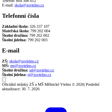
Telefon: 604 506 012
E-mail:
skola@zsvtelno.cz
Telefonní čísla
Základní škola:
326 337 107
Mateřská škola:
799 202 004
Školní družina:
799 202 002
Školní jídelna:
799 202 003
E-mail
ZŠ:
skola@zsvtelno.cz
MŠ:
ms@zsvtelno.cz
Školní družina:
sd@zsvtelno.cz
Školní jídelna:
sj@zsvtelno.cz
Oficiální stránky ZŠ a MŠ Mělnické Vtelno © 2026
|
Poslední
aktualizace: 30. 7. 2026