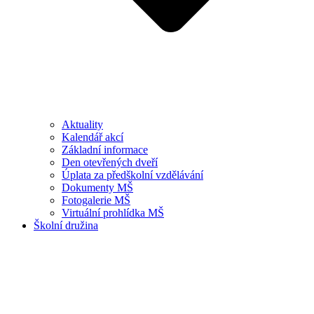
Aktuality
Kalendář akcí
Základní informace
Den otevřených dveří
Úplata za předškolní vzdělávání
Dokumenty MŠ
Fotogalerie MŠ
Virtuální prohlídka MŠ
Školní družina