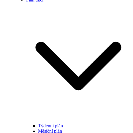
Týdenní plán
Měsíční plán