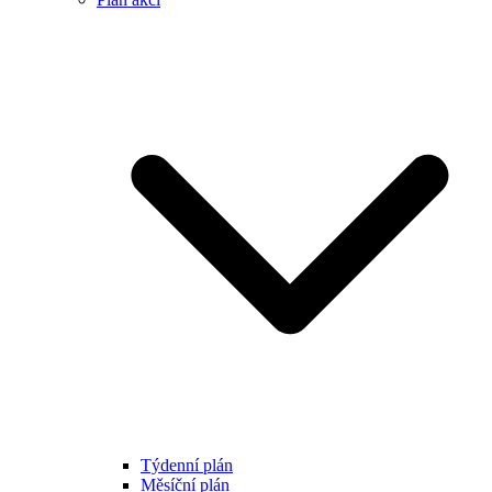
Týdenní plán
Měsíční plán