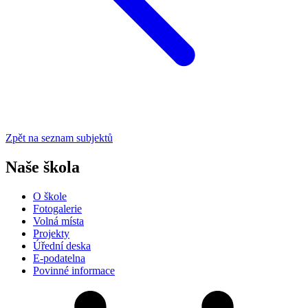
Zpět na seznam subjektů
Naše škola
O škole
Fotogalerie
Volná místa
Projekty
Úřední deska
E-podatelna
Povinné informace