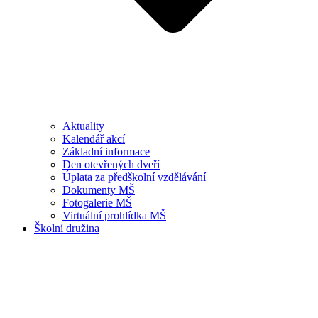
Aktuality
Kalendář akcí
Základní informace
Den otevřených dveří
Úplata za předškolní vzdělávání
Dokumenty MŠ
Fotogalerie MŠ
Virtuální prohlídka MŠ
Školní družina